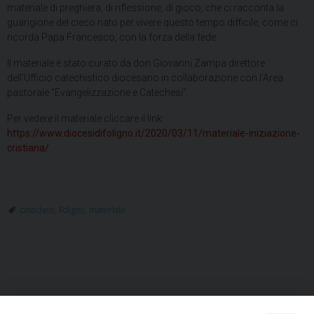
materiale di preghiera, di riflessione, di gioco, che ci racconta la
guarigione del cieco nato per vivere questo tempo difficile, come ci
ricorda Papa Francesco, con la forza della fede.
Il materiale è stato curato da don Giovanni Zampa direttore
dell’Ufficio catechistico diocesano in collaborazione con l’Area
pastorale “Evangelizzazione e Catechesi”.
Per vedere il materiale cliccare il link:
https://www.diocesidifoligno.it/2020/03/11/materiale-iniziazione-
cristiana/
catechesi
,
Foligno
,
materiale