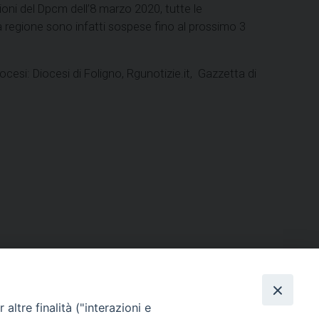
ioni del Dpcm dell’8 marzo 2020, tutte le
a regione sono infatti sospese fino al prossimo 3
esi: Diocesi di Foligno, Rgunotizie.it, Gazzetta di
ERSONE
VITA CONSACRATA
DOCUMENTI
altre finalità ("interazioni e