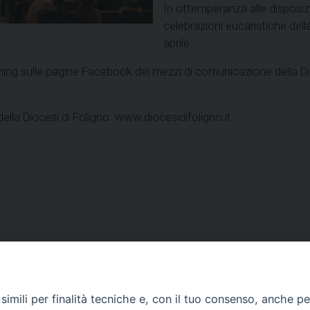
In ottemperanza alle disposiz
celebrazioni eucaristiche dell
aprile.
ng sulle pagine Facebook dei mezzi di comunicazione della Dioc
della Diocesi di Foligno: www.diocesidifoligno.it
VESCOVILE
TUTELA MINORI
UFFICI PASTORALI
P
imili per finalità tecniche e, con il tuo consenso, anche per 