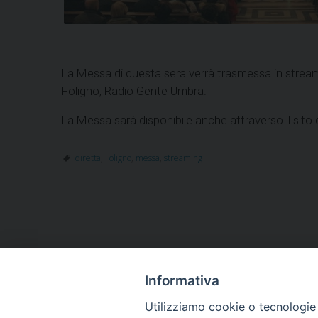
La Messa di questa sera verrà trasmessa in streami
Foligno, Radio Gente Umbra.
La Messa sarà disponibile anche attraverso il sito 
diretta
,
Foligno
,
messa
,
streaming
Informativa
HOME
VESCOVO
ORARI MESSE
CURIA 
Utilizziamo cookie o tecnologie s