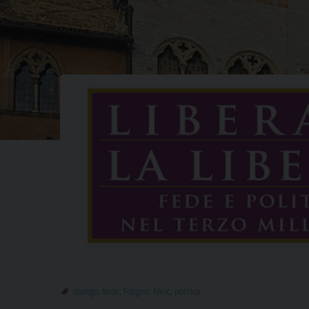
dialogo
,
fede
,
Foligno
,
Meic
,
politica