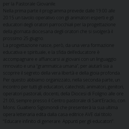
per la Pastorale Giovanile.
Nella prima parte il programma prevede dalle 19.00 alle
20.15 un tavolo operativo con gli animatori esperti e gli
educatori degli oratori parrocchiali per la progettazione
della giornata diocesana degli oratori che si svolgerà il
prossimo 25 giugno.
La progettazione nasce, però, da una vera formazione
educativa e spirituale, e la sfida dell’educatore è
accompagnare e affiancarsi ai giovani con un linguaggio
rinnovato e una “grammatica umana”, per aiutarli sia a
scoprire il segreto della vera libertà e della gioia profonda.
Per questo abbiamo organizzato, nella seconda parte, un
incontro per tutti gli educatori, catechisti, animatori, genitori,
operatori pastorali, docenti, della Diocesi di Foligno alle ore
21.00, sempre presso il Centro pastorale di Sant’Eraclio, con
Mons. Gualtiero Sigismondi che presenterà la sua ultima
opera letteraria edita dalla casa editrice AVE dal titolo
“Educare infinito di generare. Appunti per gli educatori”.