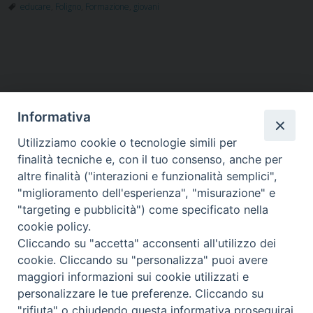
educare
,
Foligno
,
Formazione
,
giovani
Informativa
Utilizziamo cookie o tecnologie simili per
HOME
VESCOVO
ORARI MESSE
CURIA VESCOVILE
finalità tecniche e, con il tuo consenso, anche per
TUTELA MINORI
UFFICI PASTORALI
PERSONE
VITA CONSACRATA
DOCUMENTI
CONTATTI
altre finalità ("interazioni e funzionalità semplici",
"miglioramento dell'esperienza", "misurazione" e
"targeting e pubblicità") come specificato nella
Copyright © 2018 Diocesi di Foligno /
Curia . Piazza Mons. Faloci 3 - 06034
cookie policy.
FOLIGNO [PG]
Cliccando su "accetta" acconsenti all'utilizzo dei
tel. 0742 350473 fax 0742 349021 email: info@diocesidifoligno.it . pec:
cookie. Cliccando su "personalizza" puoi avere
diocesidifoligno@pec.it
maggiori informazioni sui cookie utilizzati e
personalizzare le tue preferenze. Cliccando su
"rifiuta" o chiudendo questa informativa proseguirai