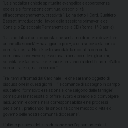
“La sinodalità richiede spiritualità evangelica e appartenenza
ecclesiale, formazione continua, disponibilità
all’accompagnamento, creatività “. Lo ha detto il Card. Gualtiero
Bassetti introducendo i lavori della sessione primaverile del
Consiglio Episcopale Permanente della CEI (Roma, 1°-3 aprile).
“La sinodalità è una proposta che sentiamo di poter e dover fare
anche alla società – ha aggiunto poi –, a una società slabbrata
come la nostra. Non è certo sinodale la modalità con cui la
comunicazione viene spesso usata per accendere gli animi,
screditare e far prevalere le paure, arrivando a identificare nell’altro
non un fratello, ma un nemico”.
Tra i temi affrontati dal Cardinale – e che saranno oggetto di
discussione in questi giorni – “le domande di sostegno in campo
educativo, formativo e relazionale, che salgono dalle famiglie”,
come pure la necessità di offrire lavoro e crearlo e di coinvolgere i
laici, uomini e donne, nella corresponsabilità e nei processi
decisionali, praticando “la sinodalità come metodo di vita e di
governo delle nostre comunità diocesane”.
L’ultimo pensiero dell’introduzione è per l’appuntamento di