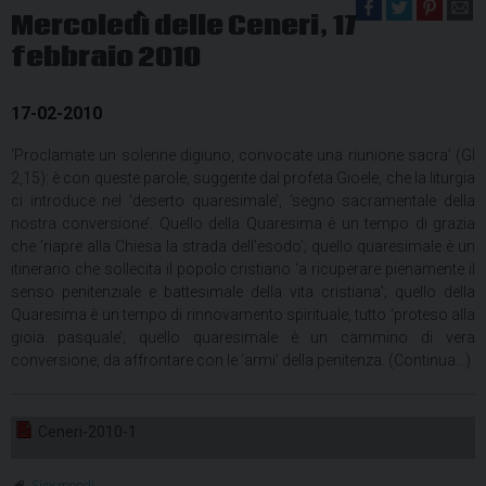
Mercoledì delle Ceneri, 17
febbraio 2010
17-02-2010
‘Proclamate un solenne digiuno, convocate una riunione sacra’ (Gl
2,15): è con queste parole, suggerite dal profeta Gioele, che la liturgia
ci introduce nel ‘deserto quaresimale’, ‘segno sacramentale della
nostra conversione’. Quello della Quaresima è un tempo di grazia
che ‘riapre alla Chiesa la strada dell’esodo’; quello quaresimale è un
itinerario che sollecita il popolo cristiano ‘a ricuperare pienamente il
senso penitenziale e battesimale della vita cristiana’; quello della
Quaresima è un tempo di rinnovamento spirituale, tutto ‘proteso alla
gioia pasquale’; quello quaresimale è un cammino di vera
conversione, da affrontare con le ‘armi’ della penitenza. (Continua…)
Ceneri-2010-1
Sigismondi