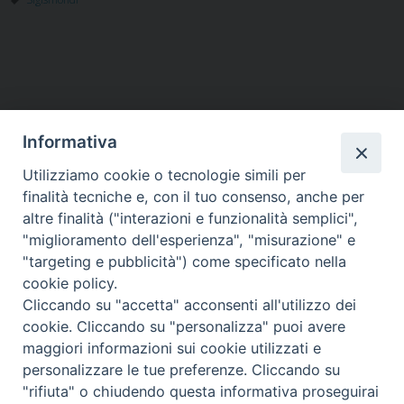
Informativa
Utilizziamo cookie o tecnologie simili per
HOME
VESCOVO
ORARI MESSE
CURIA VESCOVILE
finalità tecniche e, con il tuo consenso, anche per
TUTELA MINORI
UFFICI PASTORALI
PERSONE
VITA CONSACRATA
DOCUMENTI
CONTATTI
altre finalità ("interazioni e funzionalità semplici",
"miglioramento dell'esperienza", "misurazione" e
"targeting e pubblicità") come specificato nella
Copyright © 2018 Diocesi di Foligno /
Curia . Piazza Mons. Faloci 3 - 06034
cookie policy.
FOLIGNO [PG]
Cliccando su "accetta" acconsenti all'utilizzo dei
tel. 0742 350473 fax 0742 349021 email: info@diocesidifoligno.it . pec:
cookie. Cliccando su "personalizza" puoi avere
diocesidifoligno@pec.it
maggiori informazioni sui cookie utilizzati e
personalizzare le tue preferenze. Cliccando su
"rifiuta" o chiudendo questa informativa proseguirai