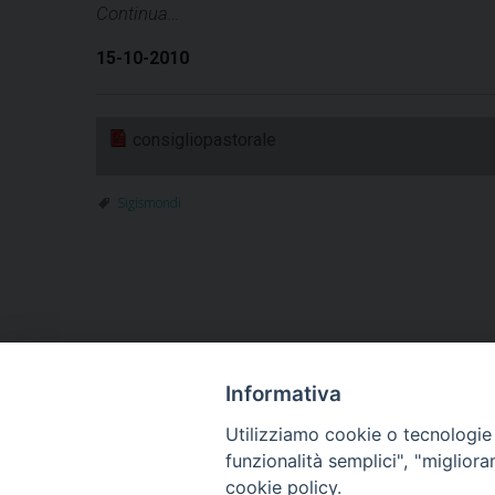
Continua…
15-10-2010
consigliopastorale
Sigismondi
Informativa
HOME
VESCOVO
ORARI MESSE
CURIA 
Utilizziamo cookie o tecnologie s
CONTATTI
funzionalità semplici", "miglior
cookie policy.