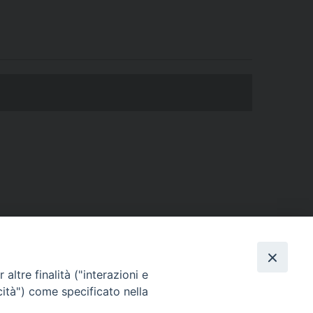
ERSONE
VITA CONSACRATA
DOCUMENTI
altre finalità ("interazioni e
cità") come specificato nella