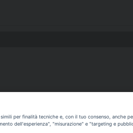
VESCOVILE
TUTELA MINORI
UFFICI PASTORALI
P
imili per finalità tecniche e, con il tuo consenso, anche per 
amento dell'esperienza", "misurazione" e "targeting e pubbli