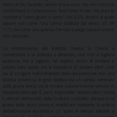
Verbo di Dio facendo sentire la sua voce, che non conosce
conformismi o compromessi. Non teme Erode, che pure lo
considera “uomo giusto e santo” (
Mc
6,20), dinanzi al quale
appare non come “una canna sbattuta dal vento” (cf.
Mt
11,7), ma come una quercia che non si piega ma può essere
solo spezzata.
La testimonianza del Battista chiama la Chiesa a
conversione e la sollecita a diminuire, cioè non a togliere
qualcosa, ma a tagliare, nel duplice senso di incidere e
potare, tutto quello che le impedisce di “andare oltre”, cioè
sia di scorgere nell’ordinarietà della vita pastorale non una
distesa polverosa di gesti ripetitivi ma un campo seminato
dalla grazia divina, sia di trovare soluzioni nuove persino in
situazioni bloccate. È, però, impossibile “andare oltre” senza
il silenzio dell’ascolto delle Scritture, custodito attraverso la
prassi della
lectio divina
e amplificato mediante la pratica
dell’adorazione eucaristica. Lo “stare in silenzio davanti al