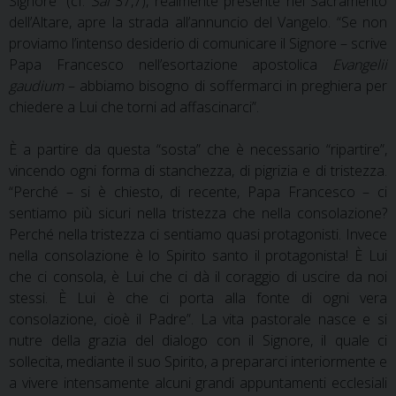
Signore” (cf.
Sal
37,7), realmente presente nel Sacramento
dell’Altare, apre la strada all’annuncio del Vangelo. “Se non
proviamo l’intenso desiderio di comunicare il Signore – scrive
Papa Francesco nell’esortazione apostolica
Evangelii
gaudium
– abbiamo bisogno di soffermarci in preghiera per
chiedere a Lui che torni ad affascinarci”.
È a partire da questa “sosta” che è necessario “ripartire”,
vincendo ogni forma di stanchezza, di pigrizia e di tristezza.
“Perché – si è chiesto, di recente, Papa Francesco – ci
sentiamo più sicuri nella tristezza che nella consolazione?
Perché nella tristezza ci sentiamo quasi protagonisti. Invece
nella consolazione è lo Spirito santo il protagonista! È Lui
che ci consola, è Lui che ci dà il coraggio di uscire da noi
stessi. È Lui è che ci porta alla fonte di ogni vera
consolazione, cioè il Padre”. La vita pastorale nasce e si
nutre della grazia del dialogo con il Signore, il quale ci
sollecita, mediante il suo Spirito, a prepararci interiormente e
a vivere intensamente alcuni grandi appuntamenti ecclesiali