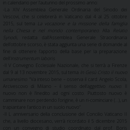
in calendario per l’autunno del prossimo anno:
-La XIV Assemblea Generale Ordinaria del Sinodo dei
Vescovi, che si celebrerà in Vaticano dal 4 al 25 ottobre
2015, sul tema
La vocazione e la missione della famiglia
nella Chiesa e nel mondo contemporaneo
. Alla
Relatio
Synodi
, redatta dall’Assemblea Generale Straordinaria
dell’ottobre scorso, è stata aggiunta una serie di domande al
fine di ottenere l’apporto della base per la preparazione
dell’
Instrumentum laboris
.
-Il V Convegno Ecclesiale Nazionale, che si terrà a Firenze
dal 9 al 13 novembre 2015, sul tema
In Gesù Cristo il nuovo
umanesimo
. “Va inteso bene – osserva il card. Angelo Scola,
Arcivescovo di Milano – il senso dell’aggettivo
nuovo
. Il
nuovo non è l’inedito ad ogni costo. Piuttosto nuovo è
camminare non perdendo l’origine, è un ri-cominciare (…), un
trapiantare l’antico in un suolo nuovo”.
-Il L anniversario della conclusione del Concilio Vaticano II
che, a livello diocesano, verrà ricordato il 5 dicembre 2015
con un convegno di studio coordinato dal prof. Boris