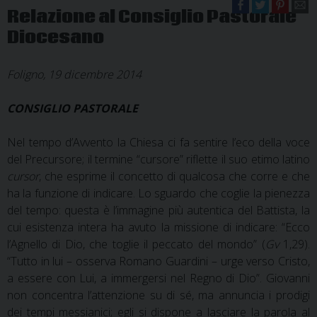
Relazione al Consiglio Pastorale
Diocesano
Foligno, 19 dicembre 2014
CONSIGLIO PASTORALE
Nel tempo d’Avvento la Chiesa ci fa sentire l’eco della voce
del Precursore; il termine “cursore” riflette il suo etimo latino
cursor
, che esprime il concetto di qualcosa che corre e che
ha la funzione di indicare. Lo sguardo che coglie la pienezza
del tempo: questa è l’immagine più autentica del Battista, la
cui esistenza intera ha avuto la missione di indicare: “Ecco
l’Agnello di Dio, che toglie il peccato del mondo” (
Gv
1,29).
“Tutto in lui – osserva Romano Guardini – urge verso Cristo,
a essere con Lui, a immergersi nel Regno di Dio”. Giovanni
non concentra l’attenzione su di sé, ma annuncia i prodigi
dei tempi messianici; egli si dispone a lasciare la parola al