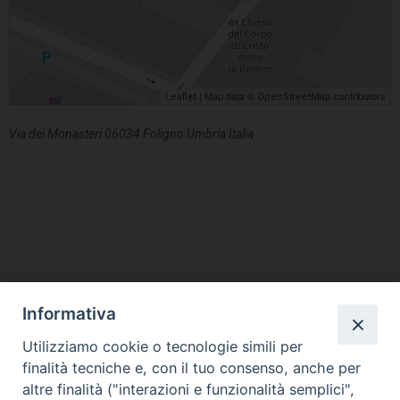
| Map data ©
contributors
Leaflet
OpenStreetMap
Via dei Monasteri 06034 Foligno Umbria Italia
Informativa
Utilizziamo cookie o tecnologie simili per
HOME
VESCOVO
ORARI MESSE
CURIA VESCOVILE
finalità tecniche e, con il tuo consenso, anche per
TUTELA MINORI
UFFICI PASTORALI
PERSONE
VITA CONSACRATA
DOCUMENTI
CONTATTI
altre finalità ("interazioni e funzionalità semplici",