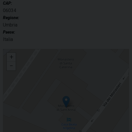
CAP:
06034
Regione:
Umbria
Paese:
Italia
Incontro di preghiera per le vocazioni
+
−