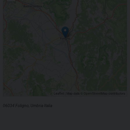
| Map data ©
contributors
Leaflet
OpenStreetMap
06034 Foligno, Umbria Italia