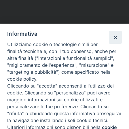
Informativa
Utilizziamo cookie o tecnologie simili per
HOME
VESCOVO
ORARI MESSE
CURIA VESCOVILE
finalità tecniche e, con il tuo consenso, anche per
TUTELA MINORI
UFFICI PASTORALI
PERSONE
VITA CONSACRATA
DOCUMENTI
CONTATTI
altre finalità ("interazioni e funzionalità semplici",
"miglioramento dell'esperienza", "misurazione" e
"targeting e pubblicità") come specificato nella
Copyright © 2018 Diocesi di Foligno /
Curia . Piazza Mons. Faloci 3 - 06034
cookie policy.
FOLIGNO [PG]
Cliccando su "accetta" acconsenti all'utilizzo dei
tel. 0742 350473 fax 0742 349021 email: info@diocesidifoligno.it . pec:
cookie. Cliccando su "personalizza" puoi avere
diocesidifoligno@pec.it
maggiori informazioni sui cookie utilizzati e
personalizzare le tue preferenze. Cliccando su
"rifiuta" o chiudendo questa informativa proseguirai
la navigazione installando i soli cookie tecnici.
Ulteriori informazioni sono disponibili nella
cookie