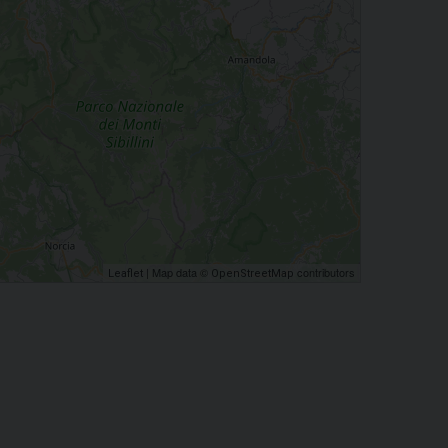
| Map data ©
contributors
Leaflet
OpenStreetMap