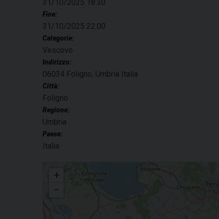
31/10/2025 18:30
Fine:
31/10/2025 22:00
Categorie:
Vescovo
Indirizzo:
06034 Foligno, Umbria Italia
Città:
Foligno
Regione:
Umbria
Paese:
Italia
Consiglio pastorale diocesano
+
−