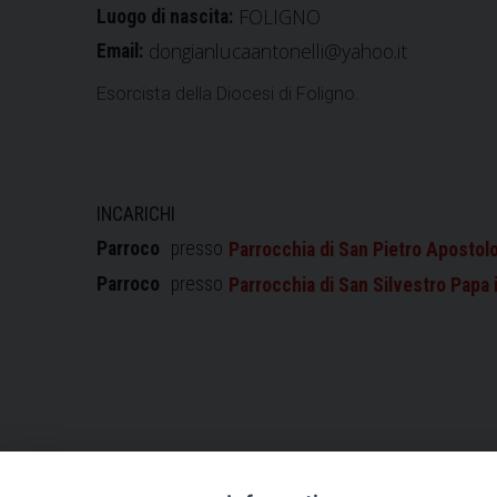
FOLIGNO
Luogo di nascita:
dongianlucaantonelli@yahoo.it
Email:
Esorcista della Diocesi di Foligno.
INCARICHI
Parroco
presso
Parrocchia di San Pietro Apostolo 
Parroco
presso
Parrocchia di San Silvestro Papa 