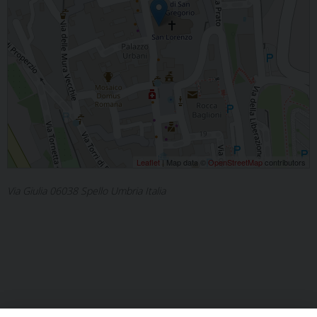
Leaflet
| Map data ©
OpenStreetMap
contributors
Via Giulia 06038 Spello Umbria Italia