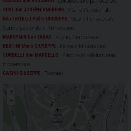
: Collaboratore parrocchiale
SARAGA don RICCARDO
: Vicario Parrocchiale
SUSI Don JOSEPH ANDREWS
: Vicario Parrocchiale
BATTISTELLI Padre GIUSEPPE
Centro pastorale di Armenzano
: Vicario Parrocchiale
MAKSYMIV Don TARAS
: Parroco Moderatore
BERTINI Mons GIUSEPPE
: Parroco in solidum non
SORBELLI Don MARCELLO
moderatore
: Diacono
CASINI GIUSEPPE
Parrocchia di San Lorenzo Martire in Spello
+
−