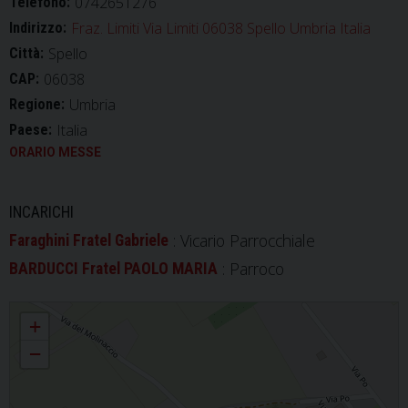
0742651276
Telefono:
Fraz. Limiti Via Limiti 06038 Spello Umbria Italia
Indirizzo:
Spello
Città:
06038
CAP:
Umbria
Regione:
Italia
Paese:
ORARIO MESSE
INCARICHI
: Vicario Parrocchiale
Faraghini Fratel Gabriele
: Parroco
BARDUCCI Fratel PAOLO MARIA
Parrocchia della Santa Croce in Limiti
+
−