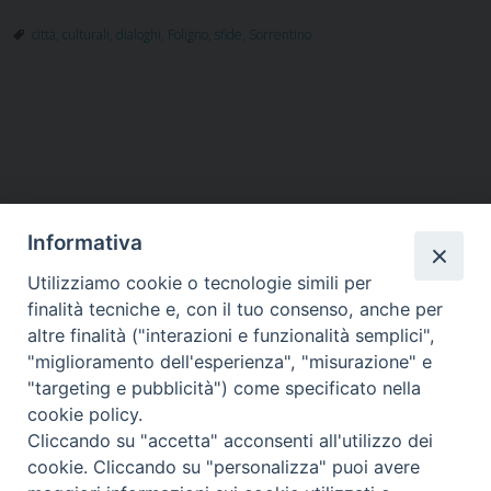
città
,
culturali
,
dialoghi
,
Foligno
,
sfide
,
Sorrentino
P
o
s
t
Informativa
N
a
Utilizziamo cookie o tecnologie simili per
HOME
VESCOVO
ORARI MESSE
CURIA VESCOVILE
v
finalità tecniche e, con il tuo consenso, anche per
TUTELA MINORI
UFFICI PASTORALI
PERSONE
VITA CONSACRATA
DOCUMENTI
CONTATTI
altre finalità ("interazioni e funzionalità semplici",
i
"miglioramento dell'esperienza", "misurazione" e
g
"targeting e pubblicità") come specificato nella
a
Copyright © 2018 Diocesi di Foligno /
Curia . Piazza Mons. Faloci 3 - 06034
cookie policy.
FOLIGNO [PG]
t
Cliccando su "accetta" acconsenti all'utilizzo dei
tel. 0742 350473 fax 0742 349021 email: info@diocesidifoligno.it . pec:
i
cookie. Cliccando su "personalizza" puoi avere
diocesidifoligno@pec.it
o