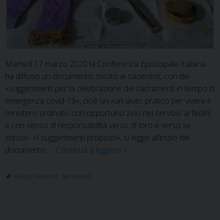
Martedì 17 marzo 2020 la Conferenza Episcopale Italiana
ha diffuso un documento, rivolto ai sacerdoti, con dei
«suggerimenti per la celebrazione dei sacramenti in tempo di
emergenza covid-19», cioè un «un aiuto pratico per vivere il
ministero ordinato con opportuno zelo nel servizio ai fedeli
e con senso di responsabilità verso di loro e verso se
stessi». «I suggerimenti proposti», si legge all’inizio del
CEI:
documento, …
Continua a leggere
»
suggerimenti
per
Foligno
,
sacerdoti
,
sacramenti
le
celebrazione
dei