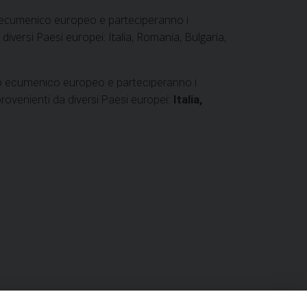
o ecumenico europeo e parteciperanno i
 diversi Paesi europei: Italia, Romania, Bulgaria,
mpo ecumenico europeo e parteciperanno i
rovenienti da diversi Paesi europei:
Italia,