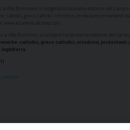
ro a Villa Borromeo si svolgerà l’undicesima edizione del Camp
: cattolici, greco cattolici, ortodossi, protestanti provenienti da
zioni: www.ecumenicalcamp.com
ro a Villa Borromeo si svolgerà l’undicesima edizione del Ca
niche: cattolici, greco cattolici, ortodossi, protestanti
p
Inghilterra.
om
,
protestanti