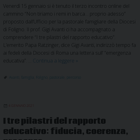
Venerdì 15 gennaio si è tenuto il terzo incontro online del
cammino “Non tiriamo i remi in barca… proprio adesso”
proposto dall’Ufficio per la pastorale famigliare della Diocesi
di Foligno. Il prof. Gigi Avanti ci ha accompagnato a
comprendere “I tre pilastri del rapporto educativo”.
L’emerito Papa Ratzinger, dice Gigi Avanti, indirizzò tempo fa
ai fedeli della Diocesi di Roma una lettera sull’ “emergenza
Incontro
educativa”. …
Continua a leggere
»
con
il
Avanti
,
famiglia
,
Foligno
,
pastorale
,
percorso
prof.
Avanti:
I
4 GENNAIO 2021
tre
pilastri
I tre pilastri del rapporto
del
educativo: fiducia, coerenza,
rapporto
educativo