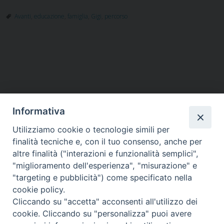
tre
pilastri
Avanti
,
educazione
,
famiglia
,
Gigi
,
percorso
del
rapporto
educativo:
P
fiducia,
o
coerenza,
presenza
s
t
Informativa
N
a
Utilizziamo cookie o tecnologie simili per
HOME
VESCOVO
ORARI MESSE
CURIA VESCOVILE
v
finalità tecniche e, con il tuo consenso, anche per
TUTELA MINORI
UFFICI PASTORALI
PERSONE
VITA CONSACRATA
DOCUMENTI
CONTATTI
altre finalità ("interazioni e funzionalità semplici",
i
"miglioramento dell'esperienza", "misurazione" e
g
"targeting e pubblicità") come specificato nella
a
Copyright © 2018 Diocesi di Foligno /
Curia . Piazza Mons. Faloci 3 - 06034
cookie policy.
FOLIGNO [PG]
t
Cliccando su "accetta" acconsenti all'utilizzo dei
tel. 0742 350473 fax 0742 349021 email: info@diocesidifoligno.it . pec:
i
cookie. Cliccando su "personalizza" puoi avere
diocesidifoligno@pec.it
o