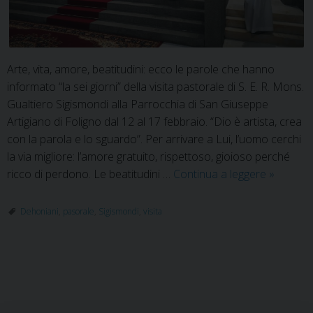
Arte, vita, amore, beatitudini: ecco le parole che hanno
informato “la sei giorni” della visita pastorale di S. E. R. Mons.
Gualtiero Sigismondi alla Parrocchia di San Giuseppe
Artigiano di Foligno dal 12 al 17 febbraio. “Dio è artista, crea
con la parola e lo sguardo”. Per arrivare a Lui, l’uomo cerchi
la via migliore: l’amore gratuito, rispettoso, gioioso perché
Conclus
ricco di perdono. Le beatitudini …
Continua a leggere
»
la
visita
Dehoniani
,
pasorale
,
Sigismondi
,
visita
pastoral
a
San
P
Giusepp
o
Artigiano