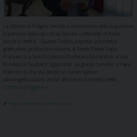
La Diocesi di Foligno, venuta a conoscenza della sua unione
in persona episcopi con la Diocesi confinante di Assisi –
Nocera Umbra – Gualdo Tadino, esprime una triplice
gratitudine, profonda e sincera, al Santo Padre Papa
Francesco, a Sua Eccellenza Domenico Sorrentino, a Sua
Eccellenza Gualtiero Sigismondi. Un grazie convinto a Papa
Francesco, che sta dando un nuovo slancio
all’evangelizzazione anche attraverso il riordino delle …
Camminare
Continua a leggere
»
con
serenità
Foligno
,
generale
,
Nizzi
,
omnia
,
vicario
e
fiducia.
L’intervento
P
di