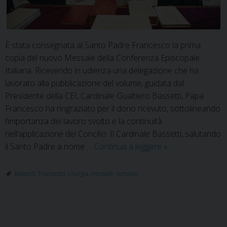
È stata consegnata al Santo Padre Francesco la prima
copia del nuovo Messale della Conferenza Episcopale
Italiana. Ricevendo in udienza una delegazione che ha
lavorato alla pubblicazione del volume, guidata dal
Presidente della CEI, Cardinale Gualtiero Bassetti, Papa
Francesco ha ringraziato per il dono ricevuto, sottolineando
l’importanza del lavoro svolto e la continuità
nell’applicazione del Concilio. Il Cardinale Bassetti, salutando
In
il Santo Padre a nome …
Continua a leggere
»
piena
continuità
Bassetti
,
Francesco
,
Liturgia
,
messale
,
romano
con
il
Concilio
P
Vaticano