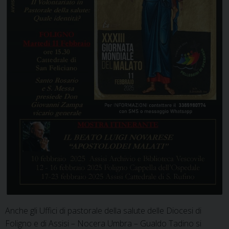
Anche gli Uffici di pastorale della salute delle Diocesi di
Foligno e di Assisi – Nocera Umbra – Gualdo Tadino si