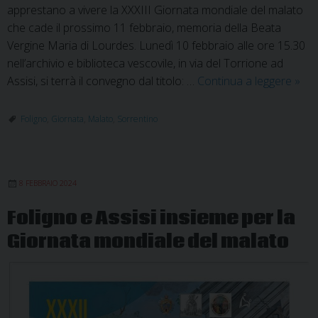
apprestano a vivere la XXXIII Giornata mondiale del malato
che cade il prossimo 11 febbraio, memoria della Beata
Vergine Maria di Lourdes. Lunedì 10 febbraio alle ore 15.30
nell’archivio e biblioteca vescovile, in via del Torrione ad
XXXI
Assisi, si terrà il convegno dal titolo: …
Continua a leggere
»
Gior
mond
Foligno
,
Giornata
,
Malato
,
Sorrentino
del
mala
il
8 FEBBRAIO 2024
pro
delle
Foligno e Assisi insieme per la
due
Giornata mondiale del malato
Chie
sore