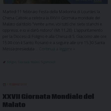
Martedì 11 febbraio Festa della Madonna di Lourdes la
Chiesa Cattolica celebra la XXVIII Giornata mondiale del
Malato dal titolo “Venite a me, voi tutti che siete stanchi e
oppressi, e io vi darò ristoro” (Mt 11,28). L’appuntamento
per la Diocesi di Foligno è alla Chiesa di S. Giacomo alle ore
15.00 con il Santo Rosario e a seguire alle ore 15.30 Santa
A
Messa presieduta …
Continua a leggere
»
Foligno
si
Foligno
,
Giornata
,
Malato
,
Sigismondi
celebra
la
Giornata
1 FEBBRAIO 2019
Mondiale
del
XXVII Giornata Mondiale del
Malato
Malato