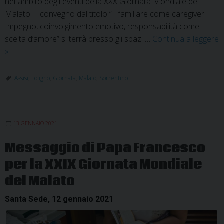
nell’ambito degli eventi della XXX Giornata Mondiale del
Malato. Il convegno dal titolo “Il familiare come caregiver.
Impegno, coinvolgimento emotivo, responsabilità come
scelta d’amore” si terrà presso gli spazi …
Continua a leggere
Giornata
»
del
Malato:
Assisi
,
Foligno
,
Giornata
,
Malato
,
Sorrentino
primo
convegno
interdiocesano
13 GENNAIO 2021
Messaggio di Papa Francesco
per la XXIX Giornata Mondiale
del Malato
Santa Sede, 12 gennaio 2021