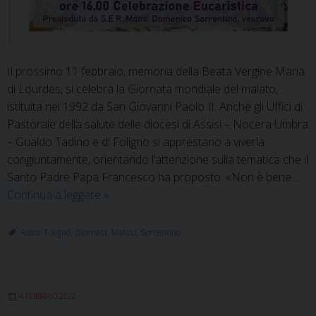
Il prossimo 11 febbraio, memoria della Beata Vergine Maria
di Lourdes, si celebra la Giornata mondiale del malato,
istituita nel 1992 da San Giovanni Paolo II. Anche gli Uffici di
Pastorale della salute delle diocesi di Assisi – Nocera Umbra
– Gualdo Tadino e di Foligno si apprestano a viverla
congiuntamente, orientando l’attenzione sulla tematica che il
Santo Padre Papa Francesco ha proposto: «Non è bene …
Foligno
Continua a leggere
»
e
Assisi
Assisi
,
Foligno
,
Giornata
,
Malato
,
Sorrentino
insieme
per
la
4 FEBBRAIO 2022
Giornata