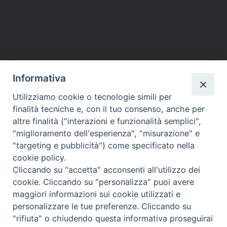
Malato
P
o
s
t
Informativa
N
a
Utilizziamo cookie o tecnologie simili per
HOME
VESCOVO
ORARI MESSE
CURIA VESCOVILE
v
finalità tecniche e, con il tuo consenso, anche per
TUTELA MINORI
UFFICI PASTORALI
PERSONE
VITA CONSACRATA
DOCUMENTI
CONTATTI
altre finalità ("interazioni e funzionalità semplici",
i
"miglioramento dell'esperienza", "misurazione" e
g
"targeting e pubblicità") come specificato nella
a
Copyright © 2018 Diocesi di Foligno /
Curia . Piazza Mons. Faloci 3 - 06034
cookie policy.
FOLIGNO [PG]
t
Cliccando su "accetta" acconsenti all'utilizzo dei
tel. 0742 350473 fax 0742 349021 email: info@diocesidifoligno.it . pec:
i
cookie. Cliccando su "personalizza" puoi avere
diocesidifoligno@pec.it
o
maggiori informazioni sui cookie utilizzati e
n
personalizzare le tue preferenze. Cliccando su
"rifiuta" o chiudendo questa informativa proseguirai