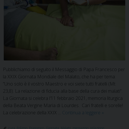
Pubblichiamo di seguito il Messaggio di Papa Francesco per
la XXIX Giornata Mondiale del Malato, che ha per tema:
“Uno solo è il vostro Maestro e voi siete tutti fratelli (Mt
23,8). La relazione di fiducia alla base della cura dei malati”.
La Giornata si celebra l’11 febbraio 2021, memoria liturgica
della Beata Vergine Maria di Lourdes. Cari fratelli e sorelle!
Messaggio
La celebrazione della XXIX …
Continua a leggere
»
di
Papa
cura
,
Foligno
,
Francesco
,
Giornata
,
Malato
,
messaggio
,
relazione