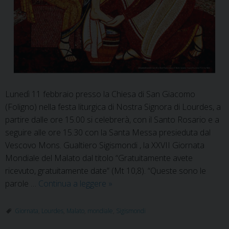
Lunedì 11 febbraio presso la Chiesa di San Giacomo
(Foligno) nella festa liturgica di Nostra Signora di Lourdes, a
partire dalle ore 15.00 si celebrerà, con il Santo Rosario e a
seguire alle ore 15.30 con la Santa Messa presieduta dal
Vescovo Mons. Gualtiero Sigismondi , la XXVII Giornata
Mondiale del Malato dal titolo “Gratuitamente avete
ricevuto, gratuitamente date” (Mt 10,8). “Queste sono le
XXVII
parole …
Continua a leggere
»
Giornata
Mondiale
Giornata
,
Lourdes
,
Malato
,
mondiale
,
Sigismondi
del