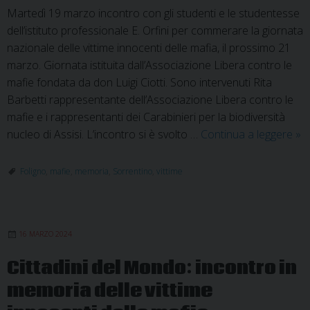
Martedì 19 marzo incontro con gli studenti e le studentesse
dell’istituto professionale E. Orfini per commerare la giornata
nazionale delle vittime innocenti delle mafia, il prossimo 21
marzo. Giornata istituita dall’Associazione Libera contro le
mafie fondata da don Luigi Ciotti. Sono intervenuti Rita
Barbetti rappresentante dell’Associazione Libera contro le
mafie e i rappresentanti dei Carabinieri per la biodiversità
Cit
nucleo di Assisi. L’incontro si è svolto …
Continua a leggere
»
del
Mo
Foligno
,
mafie
,
memoria
,
Sorrentino
,
vittime
co
l’a
di
16 MARZO 2024
Fa
Cittadini del Mondo: incontro in
memoria delle vittime