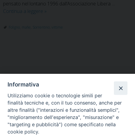
pensato nel lontano 1996 dall’Associazione Libera …
Cittadini
Continua a leggere
»
del
Mondo:
Foligno
,
mafie
,
Sorrentino
,
vittime
incontro
in
memoria
P
delle
o
vittime
innocenti
s
delle
t
Informativa
mafie
N
a
Utilizziamo cookie o tecnologie simili per
HOME
VESCOVO
ORARI MESSE
CURIA VESCOVILE
v
finalità tecniche e, con il tuo consenso, anche per
TUTELA MINORI
UFFICI PASTORALI
PERSONE
VITA CONSACRATA
DOCUMENTI
CONTATTI
altre finalità ("interazioni e funzionalità semplici",
i
"miglioramento dell'esperienza", "misurazione" e
g
"targeting e pubblicità") come specificato nella
a
Copyright © 2018 Diocesi di Foligno /
Curia . Piazza Mons. Faloci 3 - 06034
cookie policy.
FOLIGNO [PG]
t