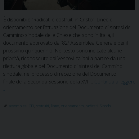
È disponibile “Radicati e costruiti in Cristo”. Linee di
orientamento per l’attuazione del Documento di sintesi del
Cammino sinodale delle Chiese che sono in Italia, il
documento approvato dall’82ª Assemblea Generale per il
prossimo quinquennio. Nel testo sono indicate alcune
priorità, riconosciute dai Vescovi italiani a partire da una
rilettura globale del Documento di sintesi del Cammino
sinodale, nel processo di recezione del Documento
finale della Seconda Sessione della XVI …
Continua a leggere
CEI:
»
“Radicati
e
assemblea
,
CEI
,
costruiti
,
linne
,
orientamento
,
radicati
,
Sinodo
costruiti
in
Cristo”.
P
Linee