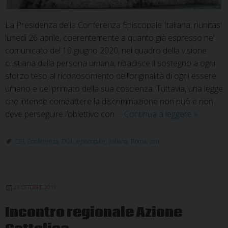
La Presidenza della Conferenza Episcopale Italiana, riunitasi
lunedì 26 aprile, coerentemente a quanto già espresso nel
comunicato del 10 giugno 2020, nel quadro della visione
cristiana della persona umana, ribadisce il sostegno a ogni
sforzo teso al riconoscimento dell’originalità di ogni essere
umano e del primato della sua coscienza. Tuttavia, una legge
che intende combattere la discriminazione non può e non
Nota
deve perseguire l’obiettivo con …
Continua a leggere
»
della
Presiden
CEI
,
Conferenza
,
DDL
,
episcopale
,
Italiana
,
Roma
,
zan
CEI
sul
DDL
27 OTTOBRE 2019
Zan
Incontro regionale Azione