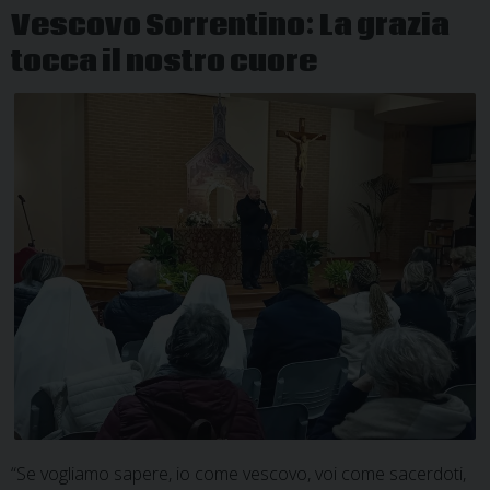
Vescovo Sorrentino: La grazia
tocca il nostro cuore
“Se vogliamo sapere, io come vescovo, voi come sacerdoti,