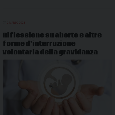
2 MARZO 2023
Riflessione su aborto e altre
forme d’interruzione
volontaria della gravidanza