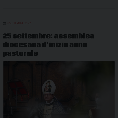
9 SETTEMBRE 2022
25 settembre: assemblea
diocesana d’inizio anno
pastorale