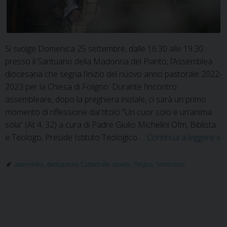
Si svolge Domenica 25 settembre, dalle 16.30 alle 19.30
presso il Santuario della Madonna del Pianto, l’Assemblea
diocesana che segna l’inizio del nuovo anno pastorale 2022-
2023 per la Chiesa di Foligno. Durante l’incontro
assembleare, dopo la preghiera iniziale, ci sarà un primo
momento di riflessione dal titolo “Un cuor solo e un’anima
sola” (At 4, 32) a cura di Padre Giulio Michelini Ofm, Biblista
25
e Teologo, Preside Istituto Teologico …
Continua a leggere
»
se
as
assemblea
,
dedicazione Cattedrale
,
diocesi
,
Foligno
,
Sorrentino
di
d’i
an
P
pa
o