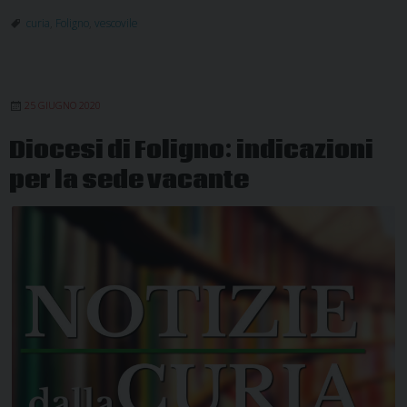
curia
,
Foligno
,
vescovile
25 GIUGNO 2020
Diocesi di Foligno: indicazioni
per la sede vacante