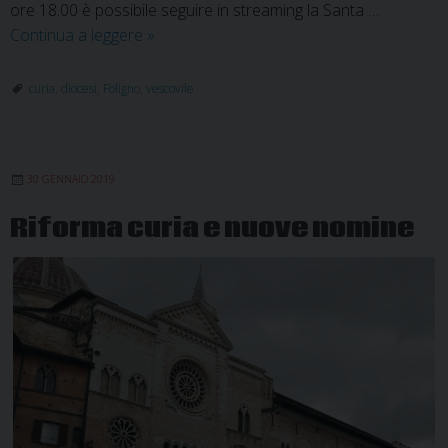
ore 18.00 è possibile seguire in streaming la Santa …
Chiusura
Continua a leggere
»
della
curia
curia
,
diocesi
,
Foligno
,
vescovile
vescovile
al
pubblico
30 GENNAIO 2019
Riforma curia e nuove nomine