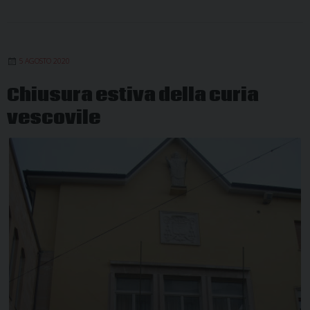
5 AGOSTO 2020
Chiusura estiva della curia
vescovile