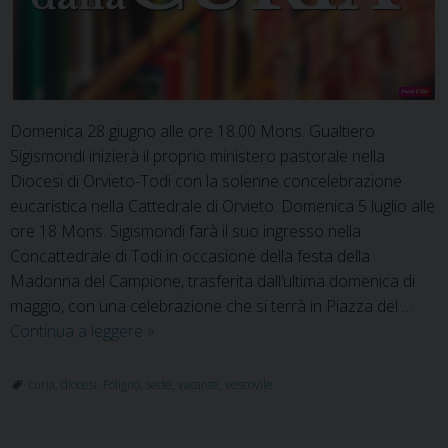
Domenica 28 giugno alle ore 18.00 Mons. Gualtiero
Sigismondi inizierà il proprio ministero pastorale nella
Diocesi di Orvieto-Todi con la solenne concelebrazione
eucaristica nella Cattedrale di Orvieto. Domenica 5 luglio alle
ore 18 Mons. Sigismondi farà il suo ingresso nella
Concattedrale di Todi in occasione della festa della
Madonna del Campione, trasferita dall’ultima domenica di
maggio, con una celebrazione che si terrà in Piazza del …
Diocesi
Continua a leggere
»
di
Foligno:
curia
,
diocesi
,
Foligno
,
sede
,
vacante
,
vescovile
indicazioni
per