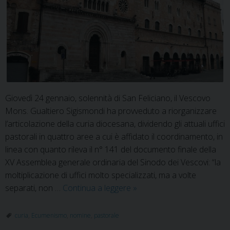
Giovedì 24 gennaio, solennità di San Feliciano, il Vescovo
Mons. Gualtiero Sigismondi ha provveduto a riorganizzare
l’articolazione della curia diocesana, dividendo gli attuali uffici
pastorali in quattro aree a cui è affidato il coordinamento, in
linea con quanto rileva il n° 141 del documento finale della
XV Assemblea generale ordinaria del Sinodo dei Vescovi: “la
moltiplicazione di uffici molto specializzati, ma a volte
Riforma
separati, non …
Continua a leggere
»
curia
e
curia
,
Ecumenismo
,
nomine
,
pastorale
nuove