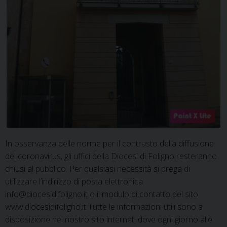
In osservanza delle norme per il contrasto della diffusione
del coronavirus, gli uffici della Diocesi di Foligno resteranno
chiusi al pubblico. Per qualsiasi necessità si prega di
utilizzare l’indirizzo di posta elettronica
info@diocesidifoligno.it o il modulo di contatto del sito
www.diocesidifoligno.it Tutte le informazioni utili sono a
disposizione nel nostro sito internet, dove ogni giorno alle