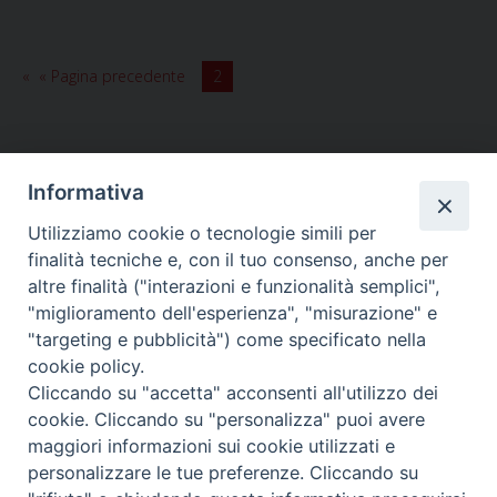
nomine
« Pagina precedente
2
Informativa
Utilizziamo cookie o tecnologie simili per
HOME
VESCOVO
ORARI MESSE
CURIA VESCOVILE
finalità tecniche e, con il tuo consenso, anche per
TUTELA MINORI
UFFICI PASTORALI
PERSONE
VITA CONSACRATA
DOCUMENTI
CONTATTI
altre finalità ("interazioni e funzionalità semplici",
"miglioramento dell'esperienza", "misurazione" e
"targeting e pubblicità") come specificato nella
Copyright © 2018 Diocesi di Foligno /
Curia . Piazza Mons. Faloci 3 - 06034
cookie policy.
FOLIGNO [PG]
Cliccando su "accetta" acconsenti all'utilizzo dei
tel. 0742 350473 fax 0742 349021 email: info@diocesidifoligno.it . pec:
cookie. Cliccando su "personalizza" puoi avere
diocesidifoligno@pec.it
maggiori informazioni sui cookie utilizzati e
personalizzare le tue preferenze. Cliccando su