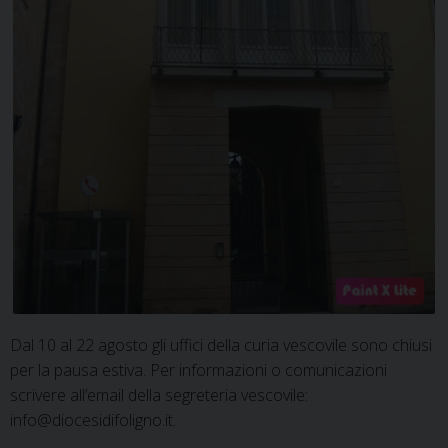
Dal 10 al 22 agosto gli uffici della curia vescovile sono chiusi
per la pausa estiva. Per informazioni o comunicazioni
scrivere all’email della segreteria vescovile:
info@diocesidifoligno.it.