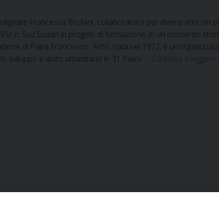
lignate Francesca Brufani, collaboratrice per diversi anni nei p
SI in Sud Sudan in progetti di formazione, in un momento stori
azione di Papa Francesco. AVSI, nata nel 1972, è un’organizzazio
o sviluppo e aiuto umanitario in 31 Paesi …
Continua a leggere