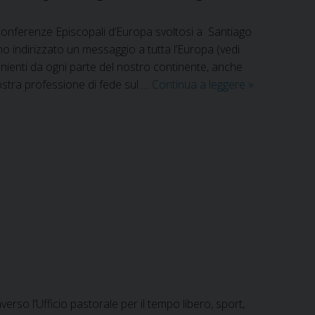
 Conferenze Episcopali d’Europa svoltosi a Santiago
 indirizzato un messaggio a tutta l’Europa (vedi
nienti da ogni parte del nostro continente, anche
“SVEGLIATI
ostra professione di fede sul …
Continua a leggere
»
EUROPA”:
messaggio
dal
Consiglio
delle
Conferenze
Episcopali
d’Europa
verso l’Ufficio pastorale per il tempo libero, sport,