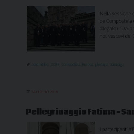
Nella sessione c
de Compostela (S
allegato). “Dall
noi, vescovi del
assemblea
,
CCEE
,
Compostela
,
Europa
,
plenaria
,
Santiago
24 LUGLIO 2019
Pellegrinaggio Fatima – S
I partecipanti al