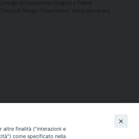
di Santiago di Compostela (Spagna) e Fatima
la Diocesi di Perugia “Nova Itinera” che propone una
ERSONE
VITA CONSACRATA
DOCUMENTI
altre finalità ("interazioni e
cità") come specificato nella