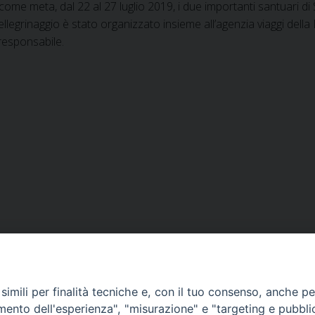
come meta, dal 22 al 27 luglio 2019, i due importanti santuari 
 pellegrinaggio è stato organizzato insieme all’agenzia viaggi del
 responsabile.
VESCOVILE
TUTELA MINORI
UFFICI PASTORALI
P
imili per finalità tecniche e, con il tuo consenso, anche per 
amento dell'esperienza", "misurazione" e "targeting e pubbli