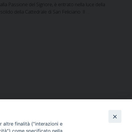
alla Passione del Signore, è entrato nella luce della
lido della Cattedrale di San Feliciano. Il …
ERSONE
VITA CONSACRATA
DOCUMENTI
altre finalità ("interazioni e
cità") come specificato nella