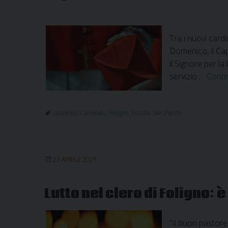
Tra i nuovi card
Domenico, il Capi
il Signore per l
servizio …
Conti
canonico
,
Cardinale
,
Foligno
,
Frezza
,
San Pietro
23 APRILE 2021
Lutto nel clero di Foligno:
“Il buon pastore 