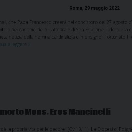
Roma, 29 maggio 2022
inali, che Papa Francesco creerà nel concistoro del 27 agosto 
tolo dei canonici della Cattedrale di San Feliciano, il clero e la 
a lieta notizia della nomina cardinalizia di monsignor Fortunato F
Papa
nua a leggere
»
Francesco
nomina
Cardinale
Mons.
Frezza
 è morto Mons. Eros Mancinelli
dà la propria vita per le pecore” (Gv 10,11). La Diocesi di Folign