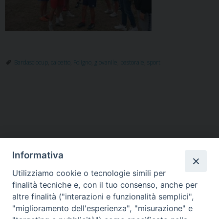
Bardasciocup
,
calcetto
,
Foligno
,
giovanile
,
pastorale
,
sport
P
o
s
t
Informativa
N
a
Utilizziamo cookie o tecnologie simili per
HOME
VESCOVO
ORARI MESSE
CURIA VESCOVILE
v
finalità tecniche e, con il tuo consenso, anche per
TUTELA MINORI
UFFICI PASTORALI
PERSONE
VITA CONSACRATA
DOCUMENTI
CONTATTI
altre finalità ("interazioni e funzionalità semplici",
i
"miglioramento dell'esperienza", "misurazione" e
g