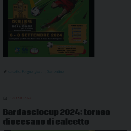
calcetto
,
Foligno
,
giovani
,
Sorrentino
13 AGOSTO 2024
Bardasciocup 2024: torneo
diocesano di calcetto