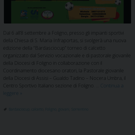
Dal 6 all’8 settembre a Foligno, presso gli impianti sportivi
della Chiesa di S. Maria Infraportas, si svolgerà una nuova
edizione della “Bardasciocup” torneo di calcetto
organizzato dal Servizio vocazionale e di pastorale giovanile
della Diocesi di Foligno in collaborazione con il
Coordinamento diocesano oratori, la Pastorale giovanile
della Diocesi di Assisi – Gualdo Tadino – Nocera Umbra, il
Centro Sportivo Italiano sezione di Foligno. …
Continua a
Bardasciocup
leggere
»
2024:
torneo
Bardasciocup
,
calcetto
,
Foligno
,
giovani
,
Sorrentino
diocesano
di
calcetto