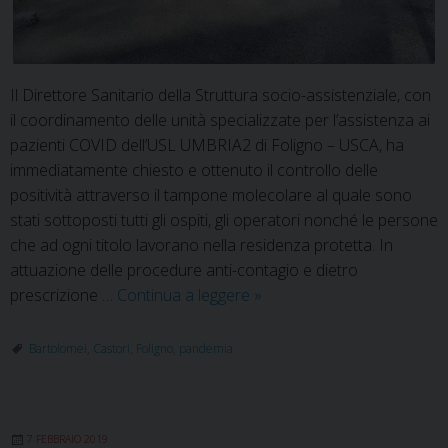
Il Direttore Sanitario della Struttura socio-assistenziale, con
il coordinamento delle unità specializzate per l’assistenza ai
pazienti COVID dell’USL UMBRIA2 di Foligno – USCA, ha
immediatamente chiesto e ottenuto il controllo delle
positività attraverso il tampone molecolare al quale sono
stati sottoposti tutti gli ospiti, gli operatori nonché le persone
che ad ogni titolo lavorano nella residenza protetta. In
attuazione delle procedure anti-contagio e dietro
Alcune
prescrizione …
Continua a leggere
»
positività
al
Bartolomei
,
Castori
,
Foligno
,
pandemia
COVID19
all’Opera
Pia
7 FEBBRAIO 2019
Bartolomei