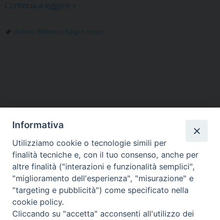
La
Continua a leggere
»
Diocesi
di
archivio
,
Biblioteca
,
Foligno
,
museo
Foligno
riapre
Museo,
P
Biblioteca
o
e
Archivio
s
t
Informativa
N
a
Utilizziamo cookie o tecnologie simili per
HOME
VESCOVO
ORARI MESSE
CURIA VESCOVILE
v
finalità tecniche e, con il tuo consenso, anche per
TUTELA MINORI
UFFICI PASTORALI
PERSONE
VITA CONSACRATA
DOCUMENTI
CONTATTI
altre finalità ("interazioni e funzionalità semplici",
i
"miglioramento dell'esperienza", "misurazione" e
g
"targeting e pubblicità") come specificato nella
a
Copyright © 2018 Diocesi di Foligno /
Curia . Piazza Mons. Faloci 3 - 06034
cookie policy.
FOLIGNO [PG]
t
Cliccando su "accetta" acconsenti all'utilizzo dei
tel. 0742 350473 fax 0742 349021 email: info@diocesidifoligno.it . pec:
i