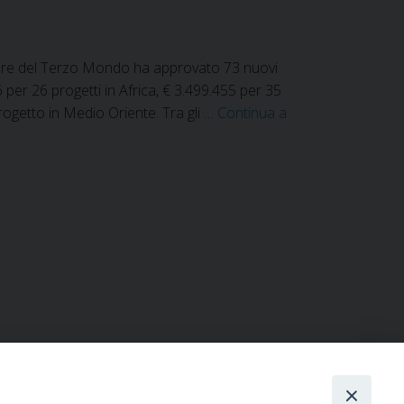
 favore del Terzo Mondo ha approvato 73 nuovi
6 per 26 progetti in Africa, € 3.499.455 per 35
progetto in Medio Oriente. Tra gli …
Continua a