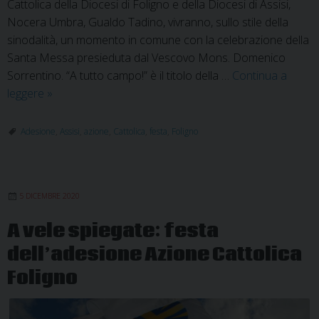
Cattolica della Diocesi di Foligno e della Diocesi di Assisi,
Nocera Umbra, Gualdo Tadino, vivranno, sullo stile della
sinodalità, un momento in comune con la celebrazione della
Santa Messa presieduta dal Vescovo Mons. Domenico
Sorrentino. “A tutto campo!” è il titolo della …
Continua a
Azione
leggere
»
cattolica
diocesana:
Adesione
,
Assisi
,
azione
,
Cattolica
,
festa
,
Foligno
festa
dell’adesione
5 DICEMBRE 2020
A vele spiegate: festa
dell’adesione Azione Cattolica
Foligno