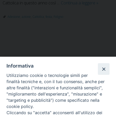
A
Cattolica in questo anno così …
Continua a leggere
»
vele
spiegate:
Adesione
,
azione
,
Cattolica
,
festa
,
Foligno
festa
dell’adesi
Azione
P
Cattolica
o
Foligno
s
t
Informativa
N
a
Utilizziamo cookie o tecnologie simili per
HOME
VESCOVO
ORARI MESSE
CURIA VESCOVILE
v
finalità tecniche e, con il tuo consenso, anche per
TUTELA MINORI
UFFICI PASTORALI
PERSONE
VITA CONSACRATA
DOCUMENTI
CONTATTI
altre finalità ("interazioni e funzionalità semplici",
i
"miglioramento dell'esperienza", "misurazione" e
g
"targeting e pubblicità") come specificato nella
a
Copyright © 2018 Diocesi di Foligno /
Curia . Piazza Mons. Faloci 3 - 06034
cookie policy.
FOLIGNO [PG]
t
Cliccando su "accetta" acconsenti all'utilizzo dei
tel. 0742 350473 fax 0742 349021 email: info@diocesidifoligno.it . pec:
i