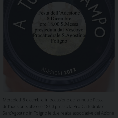
Mercoledì 8 dicembre, in occasione dell’annuale Festa
dell’adesione, alle ore 18.00 presso la Pro-Cattedrale di
Sant’Agostino in Foligno le due realtà associative dell’Azione