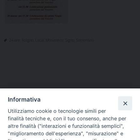
24 ore
,
Foligno
,
Lucia
,
Monastero
,
Signo
,
Sorrentino
P
o
s
t
Informativa
N
a
Utilizziamo cookie o tecnologie simili per
HOME
VESCOVO
ORARI MESSE
CURIA VESCOVILE
v
finalità tecniche e, con il tuo consenso, anche per
TUTELA MINORI
UFFICI PASTORALI
PERSONE
VITA CONSACRATA
DOCUMENTI
CONTATTI
altre finalità ("interazioni e funzionalità semplici",
i
"miglioramento dell'esperienza", "misurazione" e
g