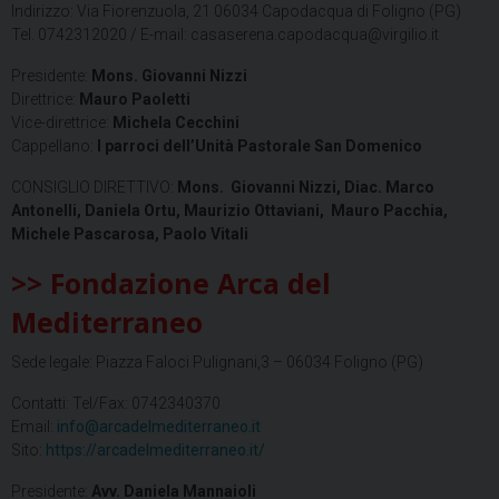
Indirizzo: Via Fiorenzuola, 21 06034 Capodacqua di Foligno (PG)
Tel. 0742312020 / E-mail: casaserena.capodacqua@virgilio.it
Presidente:
Mons. Giovanni
Nizzi
Direttrice:
Mauro Paoletti
Vice-direttrice:
Michela Cecchini
Cappellano:
I parroci dell’Unità Pastorale San Domenico
CONSIGLIO DIRETTIVO:
Mons. Giovanni Nizzi, Diac. Marco
Antonelli, Daniela Ortu, Maurizio Ottaviani, Mauro Pacchia,
Michele Pascarosa, Paolo Vitali
>> Fondazione Arca del
Mediterraneo
Sede legale: Piazza Faloci Pulignani,3 – 06034 Foligno (PG)
Contatti: Tel/Fax: 0742340370
Email:
info@arcadelmediterraneo.it
Sito:
https://arcadelmediterraneo.it/
Presidente:
Avv. Daniela Mannaioli