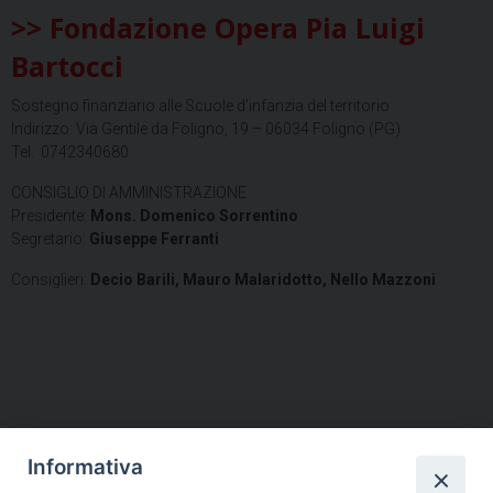
>> Fondazione Opera Pia Luigi
Bartocci
Sostegno finanziario alle Scuole d’infanzia del territorio
Indirizzo: Via Gentile da Foligno, 19 – 06034 Foligno (PG)
Tel. 0742340680
CONSIGLIO DI AMMINISTRAZIONE
Presidente:
Mons. Domenico Sorrentino
Segretario:
Giuseppe Ferranti
Consiglieri:
Decio Barili,
Mauro Malaridotto,
Nello Mazzoni
Informativa