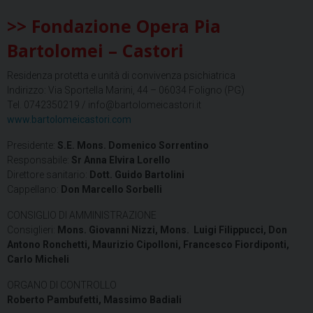
>> Fondazione Opera Pia
Bartolomei – Castori
Residenza protetta e unità di convivenza psichiatrica
Indirizzo: Via Sportella Marini, 44 – 06034 Foligno (PG)
Tel. 0742350219 / info@bartolomeicastori.it
www.bartolomeicastori.com
Presidente:
S.E. Mons. Domenico Sorrentino
Responsabile:
Sr Anna Elvira
Lorello
Direttore sanitario:
Dott. Guido
Bartolini
Cappellano:
Don Marcello
Sorbelli
CONSIGLIO DI AMMINISTRAZIONE
Consiglieri:
Mons. Giovanni Nizzi, Mons. Luigi Filippucci, Don
Antono Ronchetti, Maurizio Cipolloni, Francesco Fiordiponti,
Carlo Micheli
ORGANO DI CONTROLLO
Roberto Pambufetti, Massimo Badiali