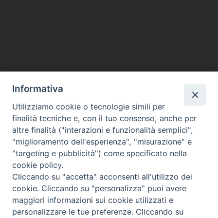
Informativa
Utilizziamo cookie o tecnologie simili per
HOME
VESCOVO
ORARI MESSE
CURIA VESCOVILE
finalità tecniche e, con il tuo consenso, anche per
TUTELA MINORI
UFFICI PASTORALI
PERSONE
VITA CONSACRATA
DOCUMENTI
CONTATTI
altre finalità ("interazioni e funzionalità semplici",
"miglioramento dell'esperienza", "misurazione" e
"targeting e pubblicità") come specificato nella
Copyright © 2018 Diocesi di Foligno /
Curia . Piazza Mons. Faloci 3 - 06034
cookie policy.
FOLIGNO [PG]
Cliccando su "accetta" acconsenti all'utilizzo dei
tel. 0742 350473 fax 0742 349021 email: info@diocesidifoligno.it . pec:
cookie. Cliccando su "personalizza" puoi avere
diocesidifoligno@pec.it
maggiori informazioni sui cookie utilizzati e
personalizzare le tue preferenze. Cliccando su