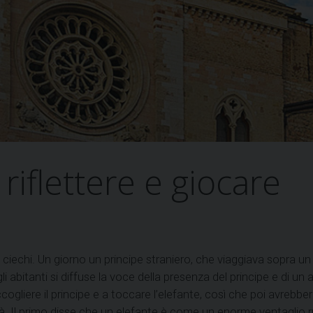
 riflettere e giocare
tti ciechi. Un giorno un principe straniero, che viaggiava sopra u
a gli abitanti si diffuse la voce della presenza del principe e di
ogliere il principe e a toccare l’elefante, così che poi avrebbero p
ità. Il primo disse che un elefante è come un enorme ventaglio