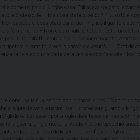
é è come un paio di lunghe ossa. Egli aveva toccato le zanne.
cato la proboscide. – Ma cosa state dicendo? Piuttosto è comp
 Non capisco di cosa state parlando… – gridò il quinto cieco –
entenziò fermamente – Non è vero nulla di tutto questo: un elef
re, presi tutti dall’affermare ciò che avevano toccato. Attirato dal
ripetersi all’infinito, prese la parola e sussurrò … – Tutti di
enza fatta è solo una parte della verità e solo “ascoltandosi”
ssore concluse la sua lezione con le parole di rito: “Ci sono do
nti che si apprestavano a uscire, rise. Il professore guardò a lu
 gli disse. Estrasse il portafoglio dalla tasca dei pantaloni, n
nte la guerra. Un giorno, sulla strada, vidi uno specchio andat
antare dalla possibilità di dirigere la luce riflessa negli angoli 
. Diventando uomo finii per capire che non era soltanto il gioco 