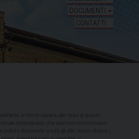
DOCUMENTI
CONTATTI
n elefante, si fermò davanti alle mura di questo
 un animale straordinario, che essi non conoscevano.
otuto descriverlo a tutti gli altri. Al loro ritorno, i
 rugoso. Aveva toccato le orecchie. –