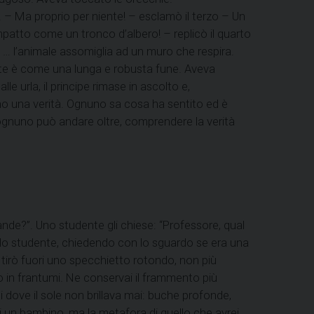
 – Ma proprio per niente! – esclamò il terzo – Un
atto come un tronco d’albero! – replicò il quarto
 … l’animale assomiglia ad un muro che respira.
ante è come una lunga e robusta fune. Aveva
le urla, il principe rimase in ascolto e,
cono una verità. Ognuno sa cosa ha sentito ed è
 ognuno può andare oltre, comprendere la verità
mande?”. Uno studente gli chiese: “Professore, qual
ngo lo studente, chiedendo con lo sguardo se era una
e tirò fuori uno specchietto rotondo, non più
o in frantumi. Ne conservai il frammento più
bui dove il sole non brillava mai: buche profonde,
di un bambino, ma la metafora di quello che avrei