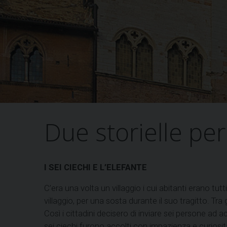
Due storielle per
I SEI CIECHI E L’ELEFANTE
C’era una volta un villaggio i cui abitanti erano tu
villaggio, per una sosta durante il suo tragitto. Tr
Così i cittadini decisero di inviare sei persone ad acc
sei ciechi furono accolti con impazienza e curios