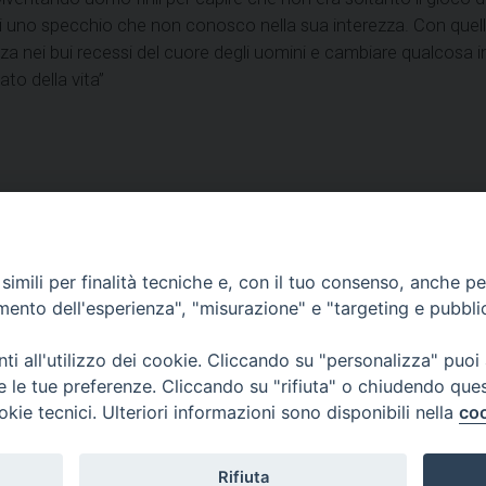
di uno specchio che non conosco nella sua interezza. Con quello
za nei bui recessi del cuore degli uomini e cambiare qualcosa 
ato della vita”
VESCOVILE
TUTELA MINORI
UFFICI PASTORALI
P
imili per finalità tecniche e, con il tuo consenso, anche per 
amento dell'esperienza", "misurazione" e "targeting e pubbli
i all'utilizzo dei cookie. Cliccando su "personalizza" puoi
 © 2018 Diocesi di Foligno /
Curia . Piazza Mons. Faloci 3 - 06034 FOL
re le tue preferenze. Cliccando su "rifiuta" o chiudendo que
50473 fax 0742 349021 email: info@diocesidifoligno.it . pec: diocesidifo
okie tecnici. Ulteriori informazioni sono disponibili nella
coo
Rifiuta