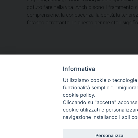
potuto fare nella vita. Anch’io sono il frammento 
comprensione, la conoscenza, la bontà, la tenerez
faranno altrettanto. In questo per me sta il signific
Informativa
HOME
VESCOVO
ORARI MESSE
CURIA 
Utilizziamo cookie o tecnologie s
CONTATTI
funzionalità semplici", "miglior
cookie policy.
Cliccando su "accetta" acconsent
Copyright
cookie utilizzati e personalizza
tel. 0742 3
navigazione installando i soli co
Personalizza