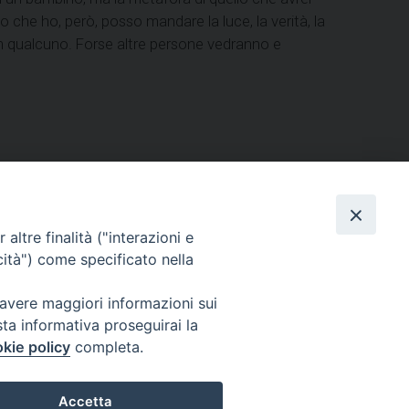
 che ho, però, posso mandare la luce, la verità, la
in qualcuno. Forse altre persone vedranno e
ERSONE
VITA CONSACRATA
DOCUMENTI
altre finalità ("interazioni e
cità") come specificato nella
 avere maggiori informazioni sui
IGNO [PG]
sta informativa proseguirai la
ligno@pec.it
kie policy
completa.
Accetta