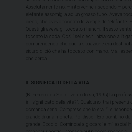
Assolutamente no, – intervenne il secondo – perch
elefante assomiglia ad un grosso tubo. Aveva toc
cieco, che aveva toccato le zampe dell’elefante. –
Questi gli aveva gli toccato i fianchi. Il sesto s
toccato la coda. Così i sei ciechi iniziarono a litiga
comprendendo che quella situazione era destinata a 
sicuro di ciò che ha toccato con mano. Ma l’esperi
che cerca –
IL SIGNIFICATO DELLA VITA
(B. Ferrero, da Solo il vento lo sa, 1995) Un profe
è il significato della vita?”. Qualcuno, tra i prese
domanda seria. Comprese che lo era. “Le risponderò”
grande di una moneta. Poi disse: “Ero bambino dura
grande. Eccolo. Cominciai a giocarci e mi lasciai inc
crepacci, ripostigli. Conservai il piccolo specchio