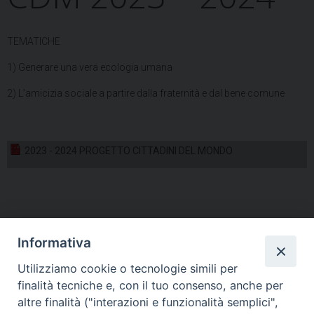
TEMATICHE
1) Generare una vera ecologia umana
2) L’amicizia sociale a partire dalla fraternità e dal bene comune
2023 - 2024 PROGETTO CITTADINI DEL MONDO
Informativa
Utilizziamo cookie o tecnologie simili per
HOME
VESCOVO
ORARI MESSE
CURIA VESCOVILE
finalità tecniche e, con il tuo consenso, anche per
TUTELA MINORI
UFFICI PASTORALI
PERSONE
VITA CONSACRATA
DOCUMENTI
CONTATTI
altre finalità ("interazioni e funzionalità semplici",