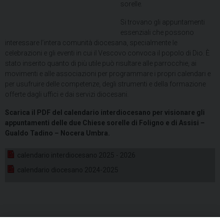
sorelle.
Si trovano gli appuntamenti
essenziali che possono
interessare l’intera comunità diocesana, specialmente le
celebrazioni e gli eventi in cui il Vescovo convoca il popolo di Dio. È
stato inserito quanto di più utile può risultare alle parrocchie, ai
movimenti e alle associazioni per programmare i propri calendari e
per usufruire delle competenze, degli strumenti e della formazione
offerte dagli uffici e dai servizi diocesani.
Scarica il PDF del calendario interdiocesano per visionare gli
appuntamenti delle due Chiese sorelle di Foligno e di Assisi –
Gualdo Tadino – Nocera Umbra.
calendario interdiocesano 2025 - 2026
calendario diocesano 2024-2025