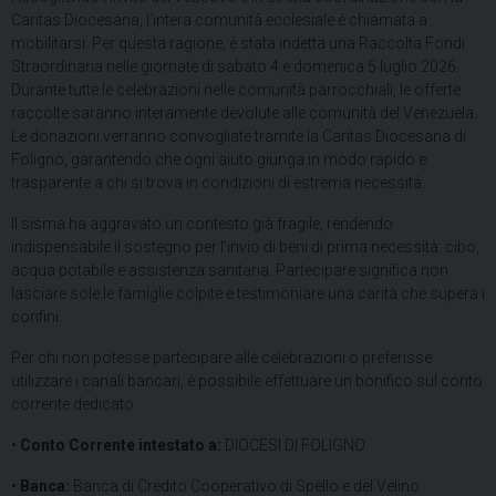
Caritas Diocesana, l’intera comunità ecclesiale è chiamata a
mobilitarsi. Per questa ragione, è stata indetta una Raccolta Fondi
Straordinaria nelle giornate di sabato 4 e domenica 5 luglio 2026.
Durante tutte le celebrazioni nelle comunità parrocchiali, le offerte
raccolte saranno interamente devolute alle comunità del Venezuela.
Le donazioni verranno convogliate tramite la Caritas Diocesana di
Foligno, garantendo che ogni aiuto giunga in modo rapido e
trasparente a chi si trova in condizioni di estrema necessità.
​Il sisma ha aggravato un contesto già fragile, rendendo
indispensabile il sostegno per l’invio di beni di prima necessità: cibo,
acqua potabile e assistenza sanitaria. Partecipare significa non
lasciare sole le famiglie colpite e testimoniare una carità che supera i
confini.
​Per chi non potesse partecipare alle celebrazioni o preferisse
utilizzare i canali bancari, è possibile effettuare un bonifico sul conto
corrente dedicato:
​•
Conto Corrente intestato a:
DIOCESI DI FOLIGNO
•
Banca:
Banca di Credito Cooperativo di Spello e del Velino