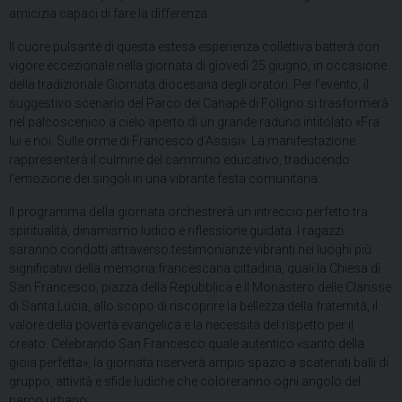
amicizia capaci di fare la differenza.
Il cuore pulsante di questa estesa esperienza collettiva batterà con
vigore eccezionale nella giornata di giovedì 25 giugno, in occasione
della tradizionale Giornata diocesana degli oratori. Per l’evento, il
suggestivo scenario del Parco dei Canapè di Foligno si trasformerà
nel palcoscenico a cielo aperto di un grande raduno intitolato «Fra
lui e noi. Sulle orme di Francesco d’Assisi». La manifestazione
rappresenterà il culmine del cammino educativo, traducendo
l’emozione dei singoli in una vibrante festa comunitaria.
Il programma della giornata orchestrerà un intreccio perfetto tra
spiritualità, dinamismo ludico e riflessione guidata. I ragazzi
saranno condotti attraverso testimonianze vibranti nei luoghi più
significativi della memoria francescana cittadina, quali la Chiesa di
San Francesco, piazza della Repubblica e il Monastero delle Clarisse
di Santa Lucia, allo scopo di riscoprire la bellezza della fraternità, il
valore della povertà evangelica e la necessità del rispetto per il
creato. Celebrando San Francesco quale autentico «santo della
gioia perfetta», la giornata riserverà ampio spazio a scatenati balli di
gruppo, attività e sfide ludiche che coloreranno ogni angolo del
parco urbano.