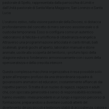
pastorale di Spello, rappresentata dalla parrocchia di Limiti e
dall’Unità pastorale di Santa Maria Maggiore, San Lorenzo e Santa
Lucia.
L’oratorio estivo, nella visione pastorale della Diocesi, si distacca
profondamente dal concetto di mero servizio assistenziale o di
custodia temporanea. Esso si configura come un autentico
«laboratorio di felicità» e un’officina di cittadinanza evangelica.
Attraverso una programmazione articolata in canti ritmati, balli
scatenati, grandi giochi all’aperto, laboratori manuali e storie
animate, uscite alla scoperta del territorio, i profumi tipici della
stagione estiva si fonderanno armoniosamente con i suoni della
spensieratezza e della crescita interiore.
Questa complessa macchina organizzativa è resa possibile solo
grazie all’impegno profuso da una straordinaria squadra di
giovanissimi animatori ed educatori, costantemente affiancati dai
rispettivi parroci. Si tratta di un nucleo di ragazzi, ragazze e adulti
che, con spiccata generosità e senso di responsabilità ecclesiale,
hanno investito i mesi precedenti in un lungo e rigoroso percorso di
formazione, preparandosi a diventare custodi attenti del
divertimento dei più piccoli e testimoni stabili di accoglienza, calore e