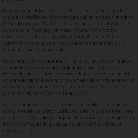
Nel pomeriggio dello stesso giovedì 25 giugno, l’attenzione e la
gratitudine della Diocesi si sposteranno sui veri motori dell’iniziativa.
Presso il Chiostro di San Giacomo a Foligno si terrà infatti la terza
edizione della «Festa degli Animatori», un momento festoso
specificamente dedicato agli oltre 200 volontari, educatori e
animatori, volto a ringraziare pubblicamente chi dona energie e
tempo per il bene dei più piccoli.
Questo imponente programma è il risultato di un lavoro sinergico e
coordinato, promosso dal Coordinamento degli Oratori della
Diocesi di Foligno. L’iniziativa si avvale del prezioso Patrocinio del
Comune di Foligno e vede la fondamentale collaborazione operativa
della Caritas diocesana, del Servizio diocesano per la pastorale
giovanile e del Centro Sportivo Italiano (CSI).
L’estate è finalmente iniziata e a Foligno ha il volto pulito, radioso e
accogliente dei suoi oratori. La Diocesi invita calorosamente l’intera
cittadinanza, le famiglie e gli organi di informazione a partecipare e a
lasciarsi contagiare da questa splendida e benefica ventata di
speranza e di festa.