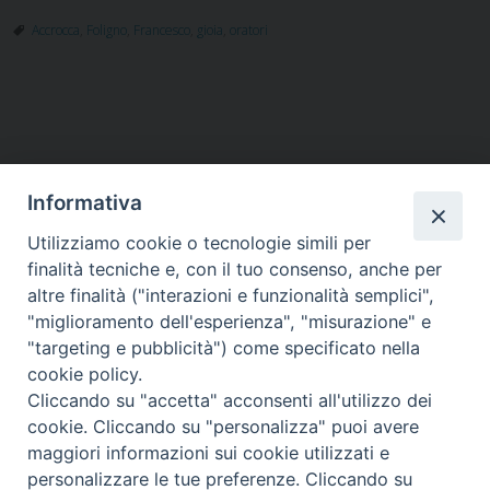
Accrocca
,
Foligno
,
Francesco
,
gioia
,
oratori
Informativa
Utilizziamo cookie o tecnologie simili per
HOME
VESCOVO
ORARI MESSE
CURIA VESCOVILE
finalità tecniche e, con il tuo consenso, anche per
TUTELA MINORI
UFFICI PASTORALI
PERSONE
VITA CONSACRATA
DOCUMENTI
CONTATTI
altre finalità ("interazioni e funzionalità semplici",
"miglioramento dell'esperienza", "misurazione" e
"targeting e pubblicità") come specificato nella
Copyright © 2018 Diocesi di Foligno /
Curia . Piazza Mons. Faloci 3 - 06034
cookie policy.
FOLIGNO [PG]
Cliccando su "accetta" acconsenti all'utilizzo dei
tel. 0742 350473 fax 0742 349021 email: info@diocesidifoligno.it . pec:
cookie. Cliccando su "personalizza" puoi avere
diocesidifoligno@pec.it
maggiori informazioni sui cookie utilizzati e
personalizzare le tue preferenze. Cliccando su