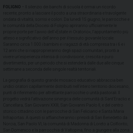
FOLIGNO
– Il silenzio dei banchi di scuola è ormai un ricordo
recente, pronto a lasciare il posto a una straordinaria e travolgente
ondata di vitalità, sorrisi e colori. Da lunedì 15 giugno, le parrocchie e
le comunità della Diocesi di Foligno apriranno ufficialmente le
proprie porte per l’avvio dell’«Estate in Oratorio», l’appuntamento più
atteso e significativo dell’anno per il tessuto giovanile locale.
Saranno circa 1.000 i bambini e i ragazzi di età compresa tra i 6 e i
12 anni che si riapproprieranno degli spazi comunitari, pronti a
vivere un’esperienza intensa di condivisione, crescita e puro
divertimento, per un periodo che si estenderà dalle due alle cinque
settimane a seconda delle singole realtà territoriali.
La geografia di questo grande mosaico educativo abbraccia ben
undici oratori capillarmente distribuiti nell’intero territorio diocesano,
punti di riferimento per altrettante parrocchie o unità pastorali. Il
progetto vedrà l’attivazione sinergica delle comunità di Sant’Eraclio e
Cancellara, San Giovanni XXIII, San Giovanni Paolo II, e del centro
storico cittadino con le parrocchie di San Feliciano e Santa Maria
Infraportas. A questi si affiancheranno i presidi di San Benedetto da
Norcia, San Paolo VI, la comunità di Madonna di Loreto a Colfiorito,
San Domenico e la parrocchia di Valtopina, fino a giungere alla zona