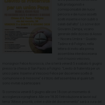
tutti protagonisti e
corresponsabili dei nuovi
percorsi e dei nuovi assetti
scelti insieme e non subiti o
calati dall’alto”. Lo scrive don
Giovanni Zampa, vicario
generale delle diocesi di Assisi
– Nocera Umbra – Gualdo
Tadino e di Foligno, nella
lettera di invito alla prima
assemblea interdiocesana
con il nuovo vescovo,
monsignor Felice Accrocca, che si terrà venerdì 5 e sabato 6 giugno
presso la chiesa di San Paolo a Foligno. “Lievito di fraternità per un
unico pane. Insieme al Vescovo Felice per discernere scelte di
comunione e di missione” è il titolo dell’assemblea al quale tutti
sono invitati a partecipare.
Si comincia venerdì 5 giugno alle ore 18 con un momento di
accoglienza e preghiera. Alle ore 18.30 l’introduzione ai lavori sul
tema “Attese, priorità, criteri e stile del discernimento” sarà a cura del