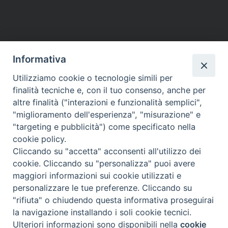
Informativa
Utilizziamo cookie o tecnologie simili per
HOME
VESCOVO
ORARI MESSE
CURIA VESCOVILE
finalità tecniche e, con il tuo consenso, anche per
TUTELA MINORI
UFFICI PASTORALI
PERSONE
VITA CONSACRATA
DOCUMENTI
CONTATTI
altre finalità ("interazioni e funzionalità semplici",
"miglioramento dell'esperienza", "misurazione" e
"targeting e pubblicità") come specificato nella
Copyright © 2018 Diocesi di Foligno /
Curia . Piazza Mons. Faloci 3 - 06034
cookie policy.
FOLIGNO [PG]
Cliccando su "accetta" acconsenti all'utilizzo dei
tel. 0742 350473 fax 0742 349021 email: info@diocesidifoligno.it . pec:
cookie. Cliccando su "personalizza" puoi avere
diocesidifoligno@pec.it
maggiori informazioni sui cookie utilizzati e
personalizzare le tue preferenze. Cliccando su
"rifiuta" o chiudendo questa informativa proseguirai
la navigazione installando i soli cookie tecnici.
Ulteriori informazioni sono disponibili nella
cookie