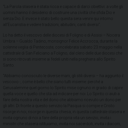
“La Parola stasera è stata ricca e capace di darci obiettivi: a volte gli
uomini hanno il desiderio di costruire una civiltà che sfida Dio e
senza Dio. E invece è stato bello questa sera venire qui intorno
all’Eucaristia e vedere tradizioni, abitudini, canti diversi”.
Lo ha detto il vescovo delle diocesi di Foligno e di Assisi – Nocera
Umbra – Gualdo Tadino, monsignor Felice Accrocca, durante la
solenne veglia di Pentecoste, concelebrata sabato 23 maggio nella
cattedrale di San Feliciano a Foligno, dal clero delle due diocesi che
si sono ritrovati insieme ai fedeli uniti nella preghiera allo Spirito
Santo.
“Abbiamo conosciuto le diverse mani, gli stili diversi – ha aggiunto il
vescovo -, come è bello che siano tutti insieme: perché a
Gerusalemme quel giorno lo Spirito mise ognuno in grado di capire
quella voce e quello che sta ad indicare per noi. Lo Spirito ci aiuti a
fare della nostra vita e del dono che abbiamo ricevuto un dono per
gli altri. Di fronte a questo servizio la Pasqua si compie e Cristo
risorge in noi, risorge in questa chiesa, in questa cattedrale stasera e
invita ognuno di noi a fare della propria vita un sevizio, invita i
ministri che stasera istituiamo, invita noi sacerdoti, invita i diaconi,