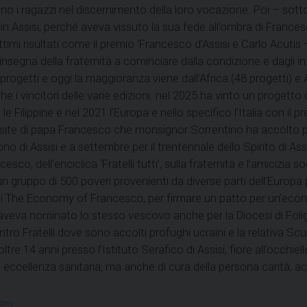
utino i ragazzi nel discernimento della loro vocazione. Poi – sot
n Assisi, perché aveva vissuto la sua fede all’ombra di Frances
mi risultati come il premio ‘Francesco d’Assisi e Carlo Acutis –
egna della fraternità a cominciare dalla condizione e dagli inter
rogetti e oggi la maggioranza viene dall’Africa (48 progetti) e A
 vincitori delle varie edizioni: nel 2025 ha vinto un progetto dal
n le Filippine e nel 2021 l’Europa e nello specifico l’Italia con 
e visite di papa Francesco che monsignor Sorrentino ha accolto 
o di Assisi e a settembre per il trentennale dello Spirito di Assi
sco, dell’enciclica ‘Fratelli tutti’, sulla fraternità e l’amicizia 
n gruppo di 500 poveri provenienti da diverse parti dell’Europ
o di The Economy of Francesco, per firmare un patto per un’eco
veva nominato lo stesso vescovo anche per la Diocesi di Folig
Centro Fratelli dove sono accolti profughi ucraini e la relativa S
tre 14 anni presso l’Istituto Serafico di Assisi, fiore all’occhi
cellenza sanitaria, ma anche di cura della persona carità, acc
tino