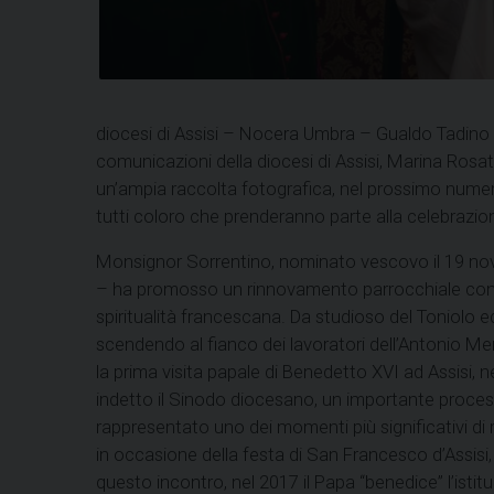
diocesi di Assisi – Nocera Umbra – Gualdo Tadino ha v
comunicazioni della diocesi di Assisi, Marina Rosat
un’ampia raccolta fotografica, nel prossimo numer
tutti coloro che prenderanno parte alla celebrazion
Monsignor Sorrentino, nominato vescovo il 19 nove
– ha promosso un rinnovamento parrocchiale con l
spiritualità francescana. Da studioso del Toniolo ed
scendendo al fianco dei lavoratori dell’Antonio Merlon
la prima visita papale di Benedetto XVI ad Assisi, 
indetto il Sinodo diocesano, un importante process
rappresentato uno dei momenti più significativi di r
in occasione della festa di San Francesco d’Assisi, 
questo incontro, nel 2017 il Papa “benedice” l’ist