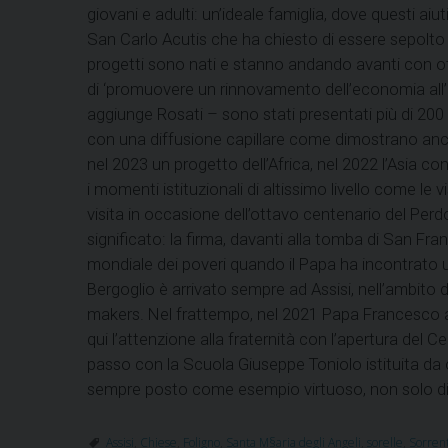
giovani e adulti: un’ideale famiglia, dove questi ai
San Carlo Acutis che ha chiesto di essere sepolto i
progetti sono nati e stanno andando avanti con otti
di ‘promuovere un rinnovamento dell’economia all’ins
aggiunge Rosati – sono stati presentati più di 200 p
con una diffusione capillare come dimostrano anche i
nel 2023 un progetto dell’Africa, nel 2022 l’Asia co
i momenti istituzionali di altissimo livello come l
visita in occasione dell’ottavo centenario del Perdon
significato: la firma, davanti alla tomba di San France
mondiale dei poveri quando il Papa ha incontrato u
Bergoglio è arrivato sempre ad Assisi, nell’ambit
makers. Nel frattempo, nel 2021 Papa Francesco a
qui l’attenzione alla fraternità con l’apertura del 
passo con la Scuola Giuseppe Toniolo istituita da ol
sempre posto come esempio virtuoso, non solo di ec
Assisi
,
Chiese
,
Foligno
,
Santa M§aria degli Angeli
,
sorelle
,
Sorren