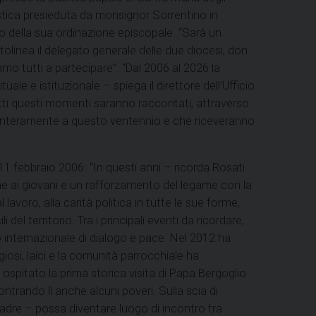
istica presieduta da monsignor Sorrentino in
o della sua ordinazione episcopale. “Sarà un
olinea il delegato generale delle due diocesi, don
mo tutti a partecipare”. “Dal 2006 al 2026 la
ale e istituzionale – spiega il direttore dell’Ufficio
Tutti questi momenti saranno raccontati, attraverso
o interamente a questo ventennio e che riceveranno
 febbraio 2006: “In questi anni – ricorda Rosati
 ai giovani e un rafforzamento del legame con la
avoro, alla carità politica in tutte le sue forme,
del territorio. Tra i principali eventi da ricordare,
o internazionale di dialogo e pace. Nel 2012 ha
osi, laici e la comunità parrocchiale ha
 ospitato la prima storica visita di Papa Bergoglio
ontrando lì anche alcuni poveri. Sulla scia di
Padre – possa diventare luogo di incontro tra