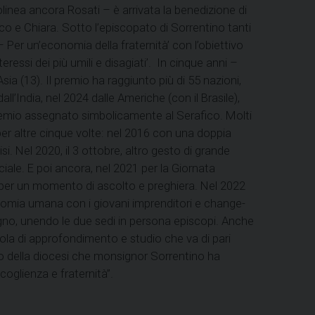
tolinea ancora Rosati – è arrivata la benedizione di
co e Chiara. Sotto l’episcopato di Sorrentino tanti
 Per un’economia della fraternità’ con l’obiettivo
essi dei più umili e disagiati’. In cinque anni –
sia (13). Il premio ha raggiunto più di 55 nazioni,
l’India, nel 2024 dalle Americhe (con il Brasile),
il premio assegnato simbolicamente al Serafico. Molti
per altre cinque volte: nel 2016 con una doppia
si. Nel 2020, il 3 ottobre, altro gesto di grande
sociale. E poi ancora, nel 2021 per la Giornata
a per un momento di ascolto e preghiera. Nel 2022
nomia umana con i giovani imprenditori e change-
no, unendo le due sedi in persona episcopi. Anche
cuola di approfondimento e studio che va di pari
ello della diocesi che monsignor Sorrentino ha
oglienza e fraternità”.