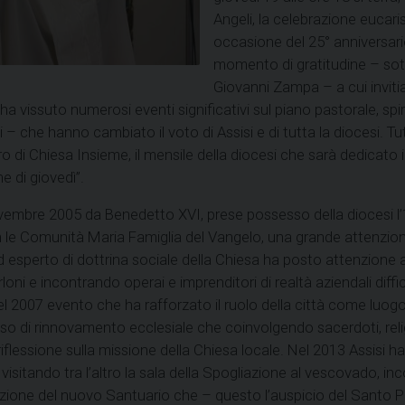
Angeli, la celebrazione eucar
occasione del 25° anniversari
momento di gratitudine – sott
Giovanni Zampa – a cui invitia
issuto numerosi eventi significativi sul piano pastorale, spiritu
i – che hanno cambiato il voto di Assisi e di tutta la diocesi. 
o di Chiesa Insieme, il mensile della diocesi che sarà dedicat
e di giovedì”.
mbre 2005 da Benedetto XVI, prese possesso della diocesi l’11
e Comunità Maria Famiglia del Vangelo, una grande attenzione
 esperto di dottrina sociale della Chiesa ha posto attenzione al l
i e incontrando operai e imprenditori di realtà aziendali difficili 
nel 2007 evento che ha rafforzato il ruolo della città come luog
o di rinnovamento ecclesiale che coinvolgendo sacerdoti, religi
iflessione sulla missione della Chiesa locale. Nel 2013 Assisi ha
visitando tra l’altro la sala della Spogliazione al vescovado, inc
ituzione del nuovo Santuario che – questo l’auspicio del Santo 