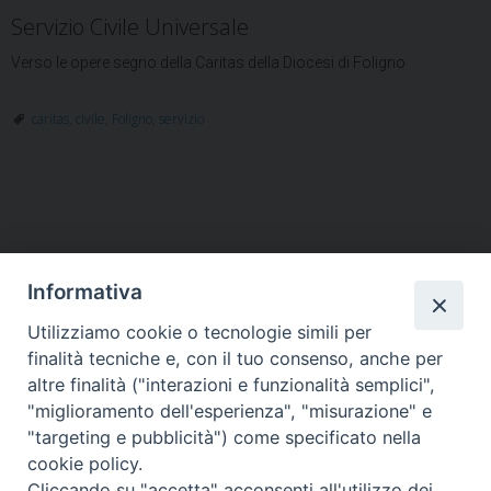
Servizio Civile Universale
Verso le opere segno della Caritas della Diocesi di Foligno
caritas
,
civile
,
Foligno
,
servizio
Informativa
Utilizziamo cookie o tecnologie simili per
HOME
VESCOVO
ORARI MESSE
CURIA VESCOVILE
finalità tecniche e, con il tuo consenso, anche per
TUTELA MINORI
UFFICI PASTORALI
PERSONE
VITA CONSACRATA
DOCUMENTI
CONTATTI
altre finalità ("interazioni e funzionalità semplici",
"miglioramento dell'esperienza", "misurazione" e
"targeting e pubblicità") come specificato nella
Copyright © 2018 Diocesi di Foligno /
Curia . Piazza Mons. Faloci 3 - 06034
cookie policy.
FOLIGNO [PG]
Cliccando su "accetta" acconsenti all'utilizzo dei