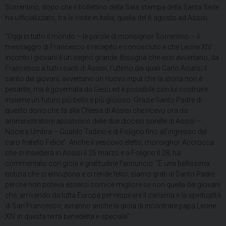
Sorrentino, dopo che il bollettino della Sala stampa della Santa Sede
ha ufficializzato, tra le visite in Italia, quella del 6 agosto ad Assisi.
“Oggi in tutto il mondo – le parole di monsignor Sorrentino – il
messaggio di Francesco è recepito e conosciuto e che Leone XIV
incontri i giovani è un segno grande. Bisogna che essi avvertano, da
Francesco a tutti i santi di Assisi, l’ultimo dei quali Carlo Acutis, il
santo dei giovani, avvertano un nuovo input che la storia non è
pesante, ma è governata da Gesù ed è possibile con lui costruire
insieme un futuro più bello e più gioioso. Grazie Santo Padre di
questo dono che fa alla Chiesa di Assisi che ricevo ora da
amministratore apostolico delle due diocesi sorelle di Assisi –
Nocera Umbra – Gualdo Tadino e di Foligno fino all’ingresso del
caro fratello Felice”. Anche il vescovo eletto, monsignor Accrocca
che si insedierà in Assisi il 25 marzo e a Foligno il 28, ha
commentato con gioia e gratitudine l’annuncio. “È una bellissima
notizia che ci emoziona e ci rende felici; siamo grati al Santo Padre
perché non poteva esserci cornice migliore se non quella dei giovani
che, arrivando da tutta Europa per respirare il carisma e la spiritualità
di San Francesco, avranno anche la gioia di incontrare papa Leone
XIV in questa terra benedetta e speciale”.